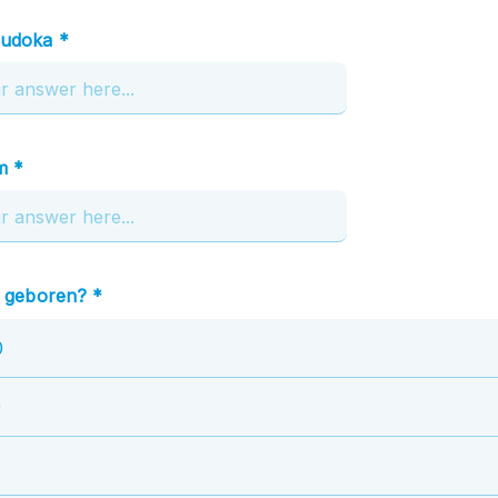
judoka *
m *
s geboren? *
0
9
8