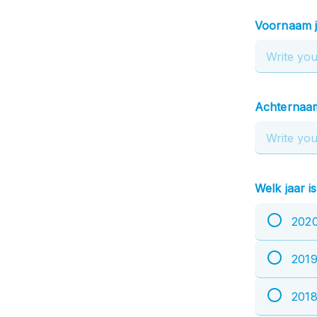
Voornaam 
Achternaa
Welk jaar i
202
201
201