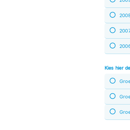
200
200
200
Kies hier d
Groe
Groe
Groe